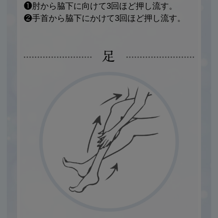
❶肘から脇下に向けて3回ほど押し流す。
❷手首から脇下にかけて3回ほど押し流す。