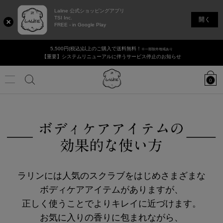
Laline 公式ショッピングアプリ
TSI Inc.
開く
FREE - in Google Play
5,500円(税込)以上のご購入で送料無料！
※一部除外地域あり
【重要】システムリニューアルに伴うサービス停止のお知らせ
Laline
JAPAN
0
Online
Shop
Menu
カ
タ
香りで選ぶ
検
ロ
グ
の
ログイン / 新規登録
店舗リスト
ギフト・セット
検
索
索
新商品
ボディ＆ハンドケア
ラリンには人気のスクラブをはじめさまざまな
ボディケアアイテムがありますが、
ヘアケア
正しく使うことでよりキレイに近づけます。
フェイシャル
お気に入りの香りに包まれながら、