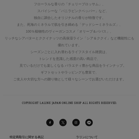
フローラルな香りの「チェリーブロッサム」、
スパイシーな「バニラピンクペッパー」など、
独自に調合したオリジナルの香りが特徴です。
また、死海のミネラルで肌を引き締める「デッドシーミネラルズ」、
100％植物性のヴィーガンコスメ「オリーブ＆ババス」、
リッチなシアバターとククイナッツの高保湿ライン「シア＆ククイ」など機能性にも
優れています。
シーズンごとに入れ替わるライフスタイル雑貨は、
トレンドを意識した感度の高い商品で、
見ているだけでも楽しくなる バラエティ豊かな商品をラインナップ。
ギフトセットやラッピングも豊富で、
ご友人や大切な方への贈り物として様々なシーンでお選びいただけます。
COPYRIGHT LALINE JAPAN ONLINE SHOP ALL RIGHTS RESERVED.
特定商取引に関する表記
ラリンについて