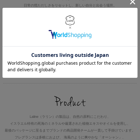
日常の慌ただしさをリセットし、新しい自分と出会う場所。
自然の恵みとやさしい香りに包まれながら
心はずむLalineの世界で、自分らしさを見つけてみませんか？
Lalineは、ラリンブランドの商品を通じて、
自分や周りの人々を笑顔にする
すこやかで幸せな生活を体感していただくための
ライフスタイルを提案していきます。
それが、“Take a Laline moment”であり
それを全ての人に広めていくことがLalineの使命だと考えています。
Laline（ラリン）の製品は、自然の原料にこだわり、
イスラエル特有の死海のミネラルや厳選された植物エキスやオイルを使用し、
最後のパッケージに至るまでブランドの商品開発チームが一貫して手掛けています。
フレグランスは多岐におよび、 海風のように爽やかな「オーシャン」、