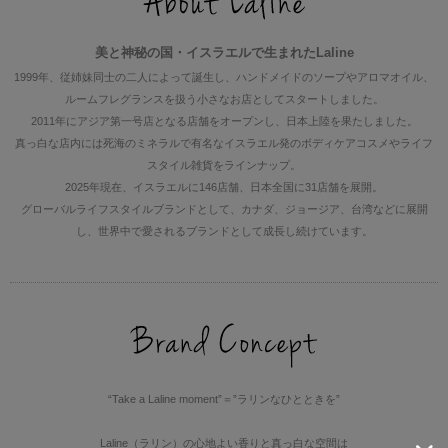
雑貨
美と神秘の国・イスラエルで生まれたLaline
サマーセール
1999年、従姉妹同士の二人によって誕生し、ハンドメイドのソープやアロマオイル、
ルームフレグランスを扱う小さなお店としてスタートしました。
ランキング
2011年にアジア第一号店となる店舗をオープンし、日本上陸を果たしました。
真っ白な店内には死海のミネラルで有名なイスラエル発のボディケアコスメやライフ
スタイル雑貨をラインナップ。
2025年現在、イスラエルに146店舗、日本全国に31店舗を展開。
グローバルライフスタイルブランドとして、カナダ、ジョージア、台湾などに展開
し、世界中で愛されるブランドとして成長し続けています。
“Take a Laline moment”＝”ラリンなひとときを”
Laline（ラリン）の心地よい香りと真っ白な空間は