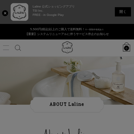
Laline 公式ショッピングアプリ
TSI Inc.
開く
FREE - in Google Play
5,500円(税込)以上のご購入で送料無料！
※一部除外地域あり
【重要】システムリニューアルに伴うサービス停止のお知らせ
Laline
JAPAN
0
Online
Shop
Menu
カ
タ
香りで選ぶ
検
ロ
グ
の
ログイン / 新規登録
店舗リスト
ギフト・セット
検
索
索
新商品
ボディ＆ハンドケア
ABOUT Laline
ヘアケア
フェイシャル