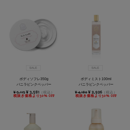
り
Sory by
込
み
条
件:
SALE
SALE
ボディソフレ350g
ボディミスト100ml
バニラピンクペッパー
バニラピンクペッパー
¥ 3,581
¥ 2,926
¥ 5,115
（税込）
¥ 4,180
（税込）
税抜き価格より30% OFF
税抜き価格より30% OFF