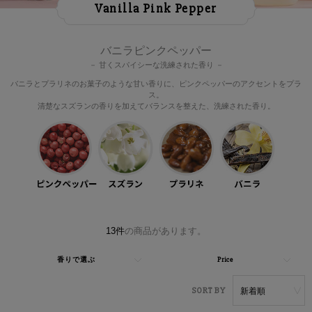
Vanilla Pink Pepper
雑貨
サマーセール
バニラピンクペッパー
－ 甘くスパイシーな洗練された香り －
ランキング
バニラとプラリネのお菓子のような甘い香りに、ピンクペッパーのアクセントをプラ
ス。
清楚なスズランの香りを加えてバランスを整えた、洗練された香り。
13件
の商品があります。
検
香りで選ぶ
Price
索
絞