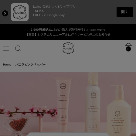
Laline 公式ショッピングアプリ
TSI Inc.
開く
FREE - in Google Play
5,500円(税込)以上のご購入で送料無料！
※一部除外地域あり
【重要】システムリニューアルに伴うサービス停止のお知らせ
Laline
JAPAN
0
Online
Shop
Menu
カ
タ
香りで選ぶ
Home
バニラピンクペッパー
検
ロ
グ
の
ログイン / 新規登録
店舗リスト
ギフト・セット
検
索
索
新商品
ボディ＆ハンドケア
ヘアケア
フェイシャル