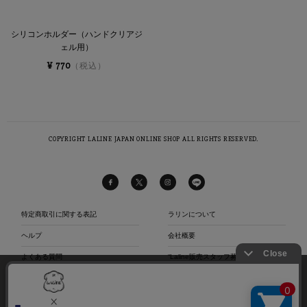
シリコンホルダー（ハンドクリアジ
ェル用）
¥ 770
（税込）
COPYRIGHT LALINE JAPAN ONLINE SHOP ALL RIGHTS RESERVED.
特定商取引に関する表記
ラリンについて
ヘルプ
会社概要
よくある質問
“Laline販売スタッフ募集中“
当社は、第三者が運営するデータマネジメントプラットフォームからクッキーにより収集さ
お問い合わせ
店舗リスト
れたウェブの閲覧履歴及びその分析結果を取得し、これを第三者が有するお客様の個人デー
タを結びつけたうえで広告等マーケティング活動に使用する前提で、当該第三者に提供する
プライバシーポリシー
サイトマップ