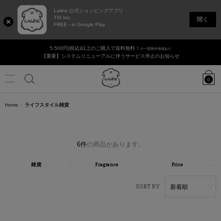
Laline 公式ショッピングアプリ
TSI Inc.
開く
FREE - in Google Play
5,500円(税込)以上のご購入で送料無料！
※一部除外地域あり
【重要】システムリニューアルに伴うサービス停止のお知らせ
Laline
JAPAN
0
Online
Shop
Menu
カ
タ
香りで選ぶ
Home
ライフスタイル雑貨
検
ロ
グ
の
ログイン / 新規登録
店舗リスト
ギフト・セット
検
索
索
6件
の商品があります。
新商品
検
雑貨
Fragrance
Price
ボディ＆ハンドケア
索
ヘアケア
絞
り
フェイシャル
Sory by
込