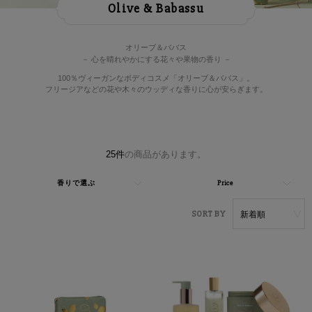
Olive & Babassu
雑貨
サマーセール
オリーブ＆ババス
－ 心を晴れやかにする花々や果物の香り －
ランキング
100％ヴィーガンなボディコスメ「オリーブ＆ババス」。
フリージアなどの花や木々のウッディな香りに心が安らぎます。
25件
の商品があります。
検
香りで選ぶ
Price
索
絞
り
Sory by
込
み
条