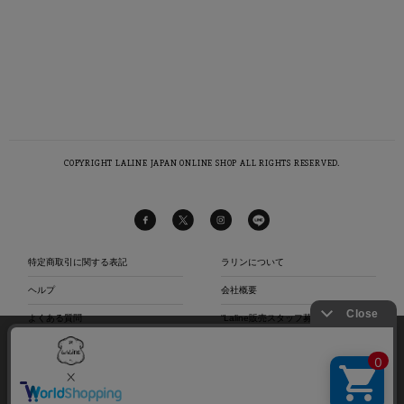
COPYRIGHT LALINE JAPAN ONLINE SHOP ALL RIGHTS RESERVED.
特定商取引に関する表記
ラリンについて
ヘルプ
会社概要
よくある質問
“Laline販売スタッフ募集中“
当社は、第三者が運営するデータマネジメントプラットフォームからクッキーにより収集さ
お問い合わせ
店舗リスト
れたウェブの閲覧履歴及びその分析結果を取得し、これを第三者が有するお客様の個人デー
タを結びつけたうえで広告等マーケティング活動に使用する前提で、当該第三者に提供する
プライバシーポリシー
サイトマップ
とともに、当社も自ら有する個人データと結び付けたうえで、当社マーケティング活動等の
目的で利用することがあります。
ご利用規約