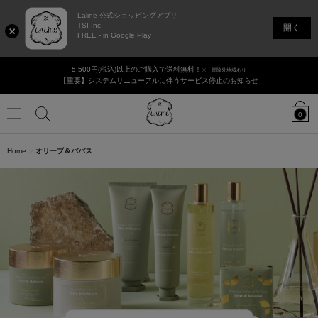
Laline 公式ショッピングアプリ
TSI Inc.
開く
FREE - in Google Play
5,500円(税込)以上のご購入で送料無料！
※一部除外地域あり
【重要】システムリニューアルに伴うサービス停止のお知らせ
Laline
JAPAN
0
Online
Shop
Menu
カ
タ
香りで選ぶ
Home
オリーブ＆ババス
検
ロ
グ
の
ログイン / 新規登録
店舗リスト
ギフト・セット
検
索
索
新商品
ボディ＆ハンドケア
ヘアケア
フェイシャル