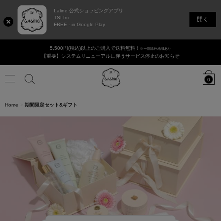
Laline 公式ショッピングアプリ
TSI Inc.
開く
FREE - in Google Play
5,500円(税込)以上のご購入で送料無料！
※一部除外地域あり
【重要】システムリニューアルに伴うサービス停止のお知らせ
Laline
JAPAN
0
Online
Shop
Menu
カ
タ
香りで選ぶ
Home
期間限定セット&ギフト
検
ロ
グ
の
ログイン / 新規登録
店舗リスト
ギフト・セット
検
索
索
新商品
ボディ＆ハンドケア
ヘアケア
フェイシャル