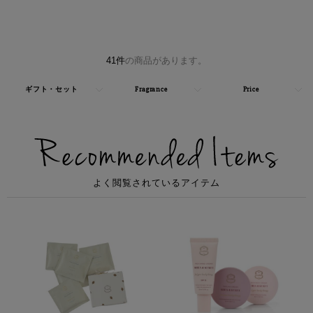
41件
の商品があります。
検
ギフト・セット
Fragrance
Price
索
絞
り
込
よく閲覧されているアイテム
み
条
件: