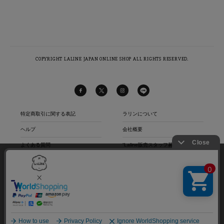
COPYRIGHT LALINE JAPAN ONLINE SHOP ALL RIGHTS RESERVED.
特定商取引に関する表記
ラリンについて
ヘルプ
会社概要
よくある質問
“Laline販売スタッフ募集中“
当社は、第三者が運営するデータマネジメントプラットフォームからクッキーにより収集さ
お問い合わせ
店舗リスト
れたウェブの閲覧履歴及びその分析結果を取得し、これを第三者が有するお客様の個人デー
タを結びつけたうえで広告等マーケティング活動に使用する前提で、当該第三者に提供する
プライバシーポリシー
サイトマップ
とともに、当社も自ら有する個人データと結び付けたうえで、当社マーケティング活動等の
ご利用規約
目的で利用することがあります。
詳細は当社
プライバシーポリシー
をご確認下さい。
ラリンからのお知らせ
同意する