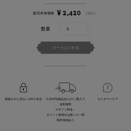
¥ 2,420
https://www.laline.jp/body_handcare/body_care/Mineral.+Body+Loti
Details
販売本体価格
（税込）
数量
カートにいれる
保護された支払い100％安全
5,500円(税込)以上のご購入で
カスタマーケア
送料無料
※ギフト料金・
ポイント使用分は除く※一部
除外地域あり