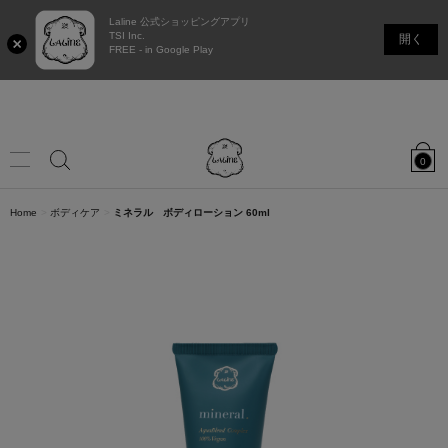
5,500円(税込)以上のご購入で送料無料！
※一部除外地域あり
Laline 公式ショッピングアプリ
【重要】システムリニューアルに伴うサービス停止のお知らせ
TSI Inc.
開く
FREE - in Google Play
Laline
JAPAN
0
Online
Shop
Menu
カ
タ
香りで選ぶ
Home
ボディケア
ミネラル ボディローション 60ml
検
ロ
グ
の
ログイン / 新規登録
店舗リスト
ギフト・セット
検
索
索
新商品
ボディ＆ハンドケア
ヘアケア
フェイシャル