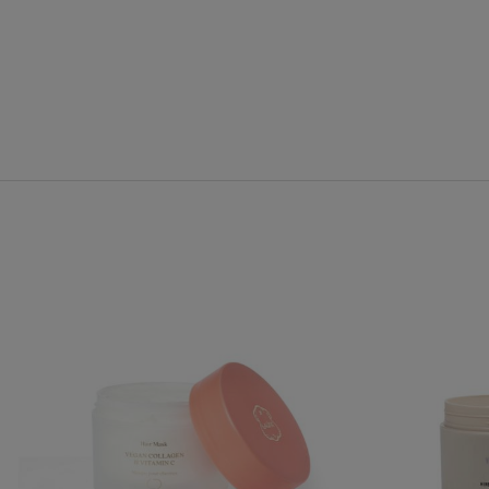
My
Account