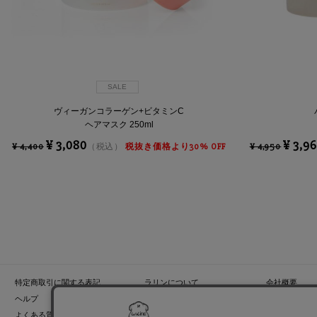
SALE
ヴィーガンコラーゲン+ビタミンC
ヘアマスク 250ml
¥ 3,080
¥ 3,9
¥ 4,400
（税込）
税抜き価格より30% OFF
¥ 4,950
特定商取引に関する表記
ラリンについて
会社概要
ヘルプ
ラリンからのお知らせ
“Laline販売
よくある質問
店舗リスト
プライバシー