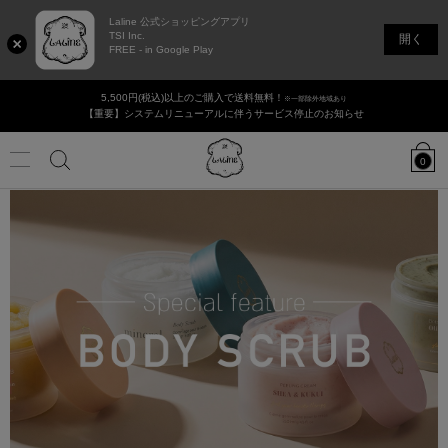
Laline 公式ショッピングアプリ
TSI Inc.
開く
FREE - in Google Play
5,500円(税込)以上のご購入で送料無料！
※一部除外地域あり
【重要】システムリニューアルに伴うサービス停止のお知らせ
Laline
JAPAN
0
Online
Shop
Menu
カ
タ
香りで選ぶ
検
ロ
グ
の
ログイン / 新規登録
店舗リスト
ギフト・セット
検
索
索
新商品
ボディ＆ハンドケア
ヘアケア
フェイシャル